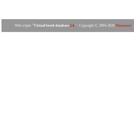
Web scripts
''Virtual breed database
2.0
''
- Copyright ©, 2004-2026
-
Y.Semenov