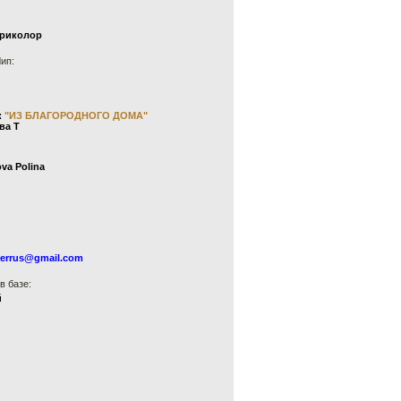
триколор
Чип:
к
"ИЗ БЛАГОРОДНОГО ДОМА"
ва Т
va Polina
lerrus@gmail.com
в базе:
й