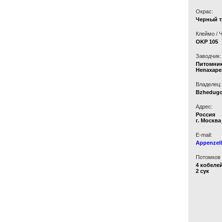
Окрас:
Черный 
Клеймо / 
OKP 105
Заводчик:
Питомни
Непахаре
Владелец:
Bzhedugo
Адрес:
Россия
г. Москва
E-mail:
Appenzel
Потомков 
4 кобеле
2 сук