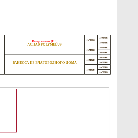
неизв.
неизв.
Интерчемпион (FCI)
неизв.
ACHAB POLYMELUS
неизв.
неизв.
неизв.
неизв.
неизв.
неизв.
ВАНЕССА ИЗ БЛАГОРОДНОГО ДОМА
неизв.
неизв.
неизв.