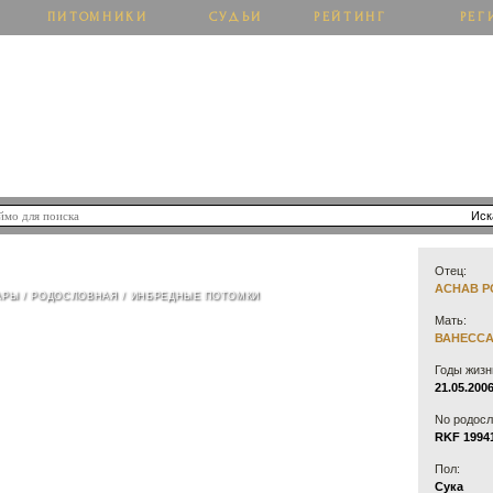
ПИТОМНИКИ
СУДЬИ
РЕЙТИНГ
РЕГ
ОГО ДОМА
Отец:
ACHAB P
АРЫ
/
РОДОСЛОВНАЯ
/
ИНБРЕДНЫЕ ПОТОМКИ
Мать:
ВАНЕССА
Годы жизн
21.05.2006
No родосл
RKF 1994
Пол:
Сука