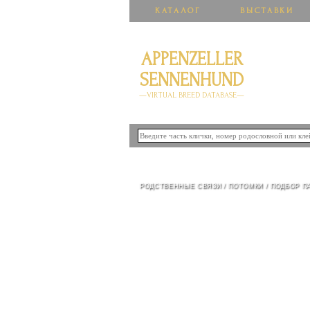
КАТАЛОГ
ВЫСТАВКИ
APPENZELLER
SENNENHUND
—VIRTUAL BREED DATABASE—
ИНДИРА ИЗ БЛАГОРОДН
РОДСТВЕННЫЕ СВЯЗИ
/
ПОТОМКИ
/
ПОДБОР П