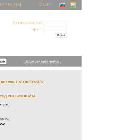
ИСТРАЦИЯ
САЙТ
Имя пользователя:
Пароль:
расширенный поиск ↓
DAR VAN'T STOKERYBOS
УНД РОССИИ АНИТА
ения:
овной:
652