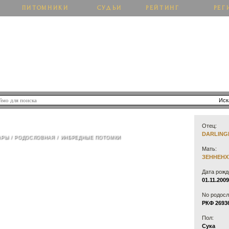
ПИТОМНИКИ
СУДЬИ
РЕЙТИНГ
РЕГ
 РАЗДОЛЬЯ
Отец:
DARLING
АРЫ
/
РОДОСЛОВНАЯ
/
ИНБРЕДНЫЕ ПОТОМКИ
Мать:
ЗЕННЕНХ
Дата рожд
01.11.2009
No родосл
РКФ 2693
Пол:
Сука