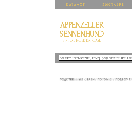
КАТАЛОГ
ВЫСТАВКИ
APPENZELLER
SENNENHUND
—VIRTUAL BREED DATABASE—
ЧЕЛСИ С ВНУКОВСКОГО
РОДСТВЕННЫЕ СВЯЗИ
/
ПОТОМКИ
/
ПОДБОР П